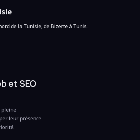
isie
ord de la Tunisie, de Bizerte à Tunis.
eb et SEO
n pleine
pper leur présence
iorité.