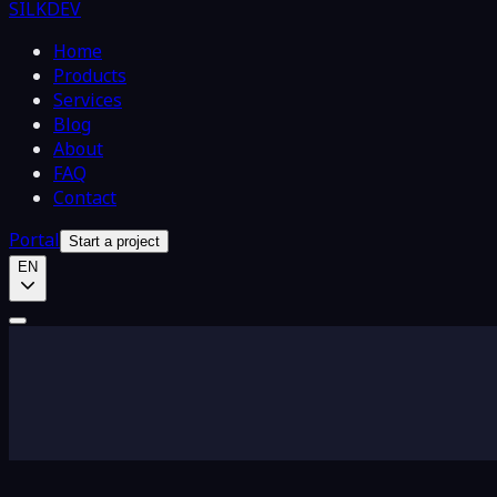
SILKDEV
Home
Products
Services
Blog
About
FAQ
Contact
Portal
Start a project
EN